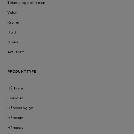
Tekstur og definisjon
Volum
Krøller
Hold
Glans
Anti-frizz
PRODUKTTYPE
Hårkrem
Leave-in
Hårvoks og gel
Hårskum
Hårspray