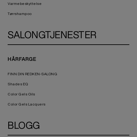
Varmebeskyttelse
Tørrshampoo
SALONGTJENESTER
HÅRFARGE
FINN DIN REDKEN-SALONG
Shades EQ
Color Gels Oils
Color Gels Lacquers
BLOGG