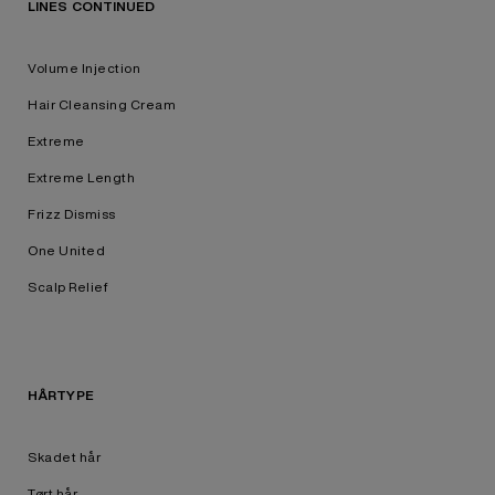
LINES CONTINUED
Volume Injection
Hair Cleansing Cream
Extreme
Extreme Length
Frizz Dismiss
One United
Scalp Relief
HÅRTYPE
Skadet hår
Tørt hår