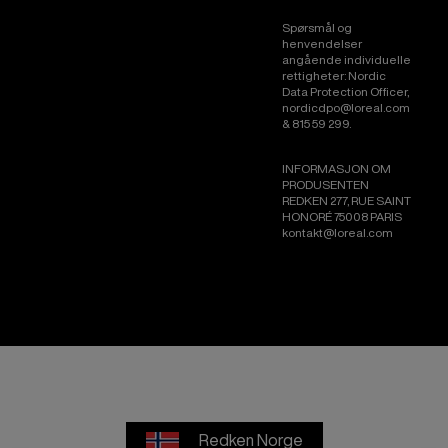
Spørsmål og
henvendelser
angående individuelle
rettigheter: Nordic
Data Protection Officer,
nordicdpo@loreal.com
& 815 59 299.
INFORMASJON OM
PRODUSENTEN
REDKEN 277, RUE SAINT
HONORÉ 75008 PARIS
kontakt@loreal.com
Redken Norge