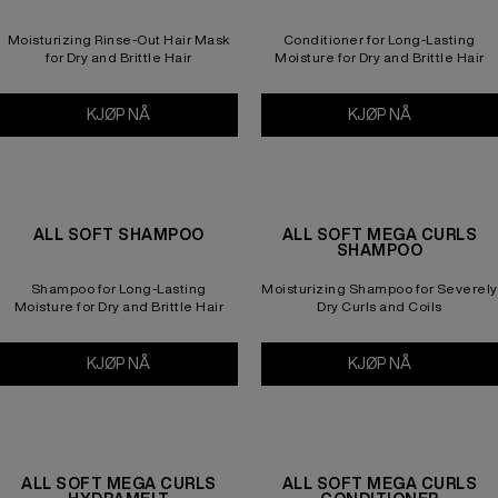
Moisturizing Rinse-Out Hair Mask
Conditioner for Long-Lasting
for Dry and Brittle Hair
Moisture for Dry and Brittle Hair
KJØP NÅ
All Soft Heavy Cream
KJØP NÅ
All Soft Con
ALL SOFT SHAMPOO
ALL SOFT MEGA CURLS
SHAMPOO
Shampoo for Long-Lasting
Moisturizing Shampoo for Severely
Moisture for Dry and Brittle Hair
Dry Curls and Coils
KJØP NÅ
All Soft Shampoo
KJØP NÅ
All Soft Me
ALL SOFT MEGA CURLS
ALL SOFT MEGA CURLS