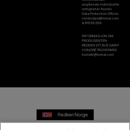
angående individuelle
rettigheter: Nordic
Data Protection Officer,
nordicdpo@loreal.com
& 815 59 299.
INFORMASJON OM
PRODUSENTEN
REDKEN 277, RUE SAINT
HONORÉ 75008 PARIS
kontakt@loreal.com
Redken Norge