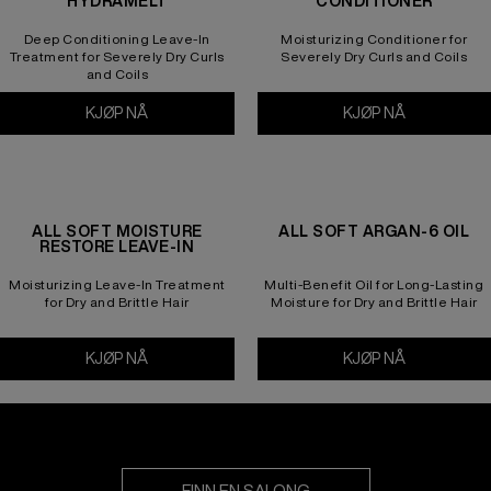
HYDRAMELT
CONDITIONER
Deep Conditioning Leave-In
Moisturizing Conditioner for
Treatment for Severely Dry Curls
Severely Dry Curls and Coils
and Coils
KJØP NÅ
All Soft Mega Curls Hydramelt
KJØP NÅ
All Soft Me
ALL SOFT MOISTURE
ALL SOFT ARGAN-6 OIL
RESTORE LEAVE-IN
Moisturizing Leave-In Treatment
Multi-Benefit Oil for Long-Lasting
for Dry and Brittle Hair
Moisture for Dry and Brittle Hair
KJØP NÅ
All Soft Moisture Restore Leave-In
KJØP NÅ
All Soft Arg
FINN EN SALONG