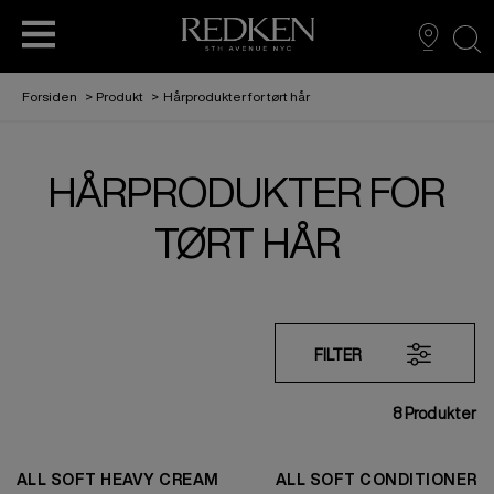
sea
Forsiden
>
Produkt
>
Hårprodukter for tørt hår
HÅRPRODUKTER FOR
OM REDKEN
EDUCATION
HÅRFARGE
HÅRPLEIE
HÅRPLEIE
STYLING
TØRT HÅR
AMBASSADØR: SABRINA CARPENTER
L'ORÉAL PARTNER SHOP
HÅRFARGE
STYLING
FILTER
8
Produkter
REDKEN TRIBE
ALL SOFT HEAVY CREAM
ALL SOFT CONDITIONER