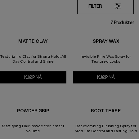
FILTER
7
Produkter
MATTE CLAY
SPRAY WAX
Texturizing Clay for Strong Hold, All
Invisible Fine Wax Spray for
Day Control and Shine
Textured Looks
KJØP NÅ
Matte Clay
KJØP NÅ
Spray Wax
POWDER GRIP
ROOT TEASE
Mattifying Hair Powder for Instant
Backcombing Finishing Spray for
Volume
Medium Control and Lasting Hold