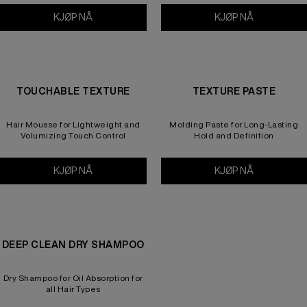
KJØP NÅ
Powder Grip
KJØP NÅ
Root Tease
TOUCHABLE TEXTURE
TEXTURE PASTE
Hair Mousse for Lightweight and
Molding Paste for Long-Lasting
Volumizing Touch Control
Hold and Definition
KJØP NÅ
Touchable Texture
KJØP NÅ
Texture Pas
DEEP CLEAN DRY SHAMPOO
Dry Shampoo for Oil Absorption for
all Hair Types