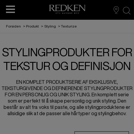
sea
Forsiden
>
Produkt
>
Styling
>
Texturize
STYLINGPRODUKTER FOR
OM REDKEN
EDUCATION
HÅRFARGE
HÅRPLEIE
HÅRPLEIE
STYLING
TEKSTUR OG DEFINISJON
AMBASSADØR: SABRINA CARPENTER
L'ORÉAL PARTNER SHOP
HÅRFARGE
EN KOMPLET PRODUKTSERIE AF EKSKLUSIVE,
TEKSTURGIVENDE OG DEFINERENDE STYLINGPRODUKTER
STYLING
FOR EN PERSONLIG OG UNIK STYLING. En komplett serie
som er perfekt til å skape personlig og unik styling. Den
består av alt fra voks til paste, og alle stylingproduktene er
allsidige slik at de passer alle hårtyper og stylingbehov.
REDKEN TRIBE