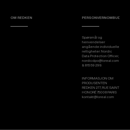
OM REDKEN
PERSONVERNOMBUD
Spørsmål og
henvendelser
angående individuelle
rettigheter: Nordic
Data Protection Officer,
nordicdpo@loreal.com
& 815 59 299.
INFORMASJON OM
PRODUSENTEN
REDKEN 277, RUE SAINT
HONORÉ 75008 PARIS
kontakt@loreal.com