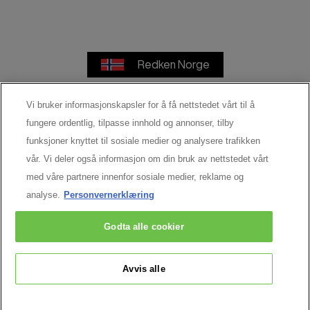
Redken Norge
Vi bruker informasjonskapsler for å få nettstedet vårt til å
fungere ordentlig, tilpasse innhold og annonser, tilby
Bruksvilkår
Personvernerklæring
funksjoner knyttet til sosiale medier og analysere trafikken
vår. Vi deler også informasjon om din bruk av nettstedet vårt
Cookie Settings
med våre partnere innenfor sosiale medier, reklame og
analyse.
Personvernerklæring
© 2026 Redken. Med enerett
Godta alle cookier
Avvis alle