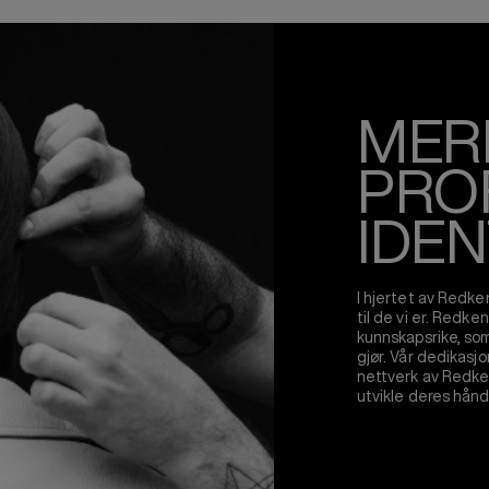
MER
PRO
IDEN
I hjertet av Redke
til de vi er. Redke
kunnskapsrike, som
gjør. Vår dedikasj
nettverk av Redken
utvikle deres hånd