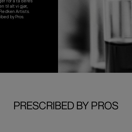
er for å ta deres
til alt vi gjør,
 Redken Artists.
ibed by Pros.
PRESCRIBED BY PROS