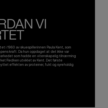
RDAN VI
RTET
et i 1960 av skuespillerinnen Paula Kent, som
pens kraft. Da hun oppdaget at det ikke var
markedet som hadde en vitenskapelig tilnærming
erket Redken utviklet av Kent. Det første
ttet effekten av proteiner, fukt og syreholdig