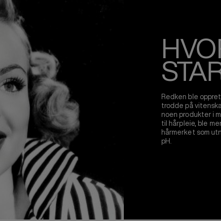
HVO
STA
Redken ble opprett
trodde på vitenska
noen produkter i 
til hårpleie, ble m
hårmerket som utny
pH.