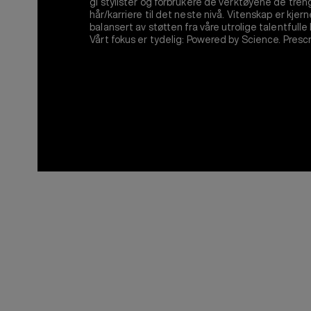
gi stylister og forbrukere de verktøyene de treng
hår/karriere til det neste nivå. Vitenskap er kjernen 
balansert av støtten fra våre utrolige talentfulle
Vårt fokus er tydelig: Powered by Science. Prescr